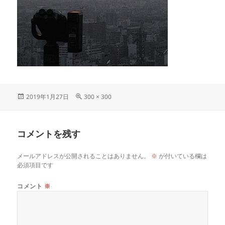
投
フ
2019年1月27日
300 × 300
稿
ル
日:
サ
イ
コメントを残す
ズ
メールアドレスが公開されることはありません。
※
が付いている欄は
必須項目です
コメント
※