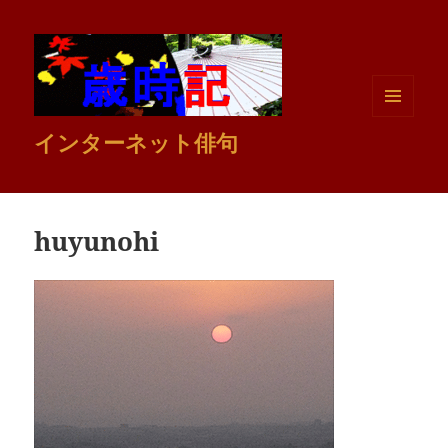
メニュ
インターネット俳句
ーとウ
ィジェ
ット
huyunohi