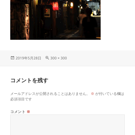
投
フ
2019年5月28日
300 × 300
稿
ル
日:
サ
イ
コメントを残す
ズ
メールアドレスが公開されることはありません。
※
が付いている欄は
必須項目です
コメント
※