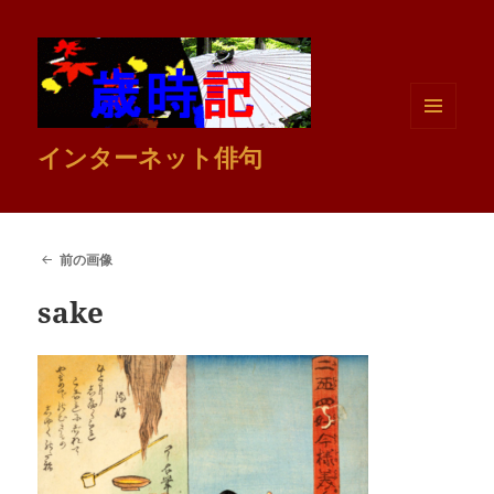
メニュ
インターネット俳句
ーとウ
ィジェ
ット
前の画像
sake