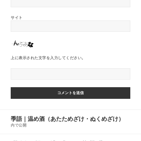
サイト
上に表示された文字を入力してください。
投
季語｜温め酒（あたためざけ・ぬくめざけ）
稿
内で公開
ナ
ビ