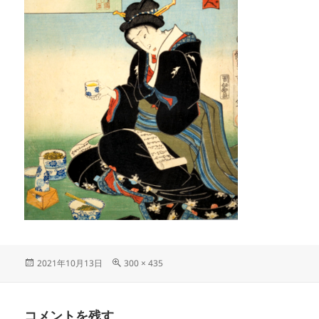
投
フ
2021年10月13日
300 × 435
稿
ル
日:
サ
イ
コメントを残す
ズ