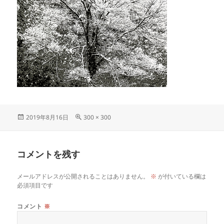
投
フ
2019年8月16日
300 × 300
稿
ル
日:
サ
イ
コメントを残す
ズ
メールアドレスが公開されることはありません。
※
が付いている欄は
必須項目です
コメント
※