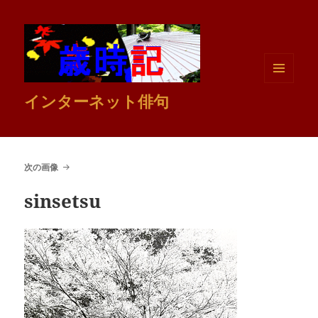
メニュ
インターネット俳句
ーとウ
ィジェ
ット
次の画像
sinsetsu