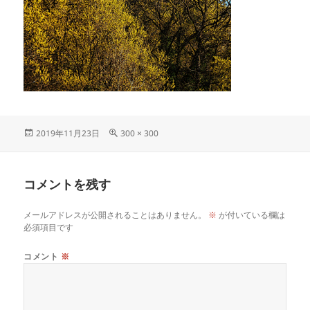
投
フ
2019年11月23日
300 × 300
稿
ル
日:
サ
イ
コメントを残す
ズ
メールアドレスが公開されることはありません。
※
が付いている欄は
必須項目です
コメント
※