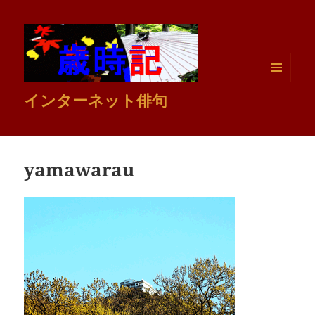
メニュ
インターネット俳句
ーとウ
ィジェ
ット
yamawarau