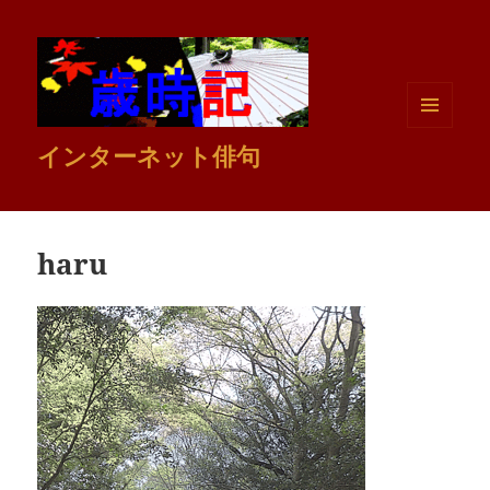
メニュ
インターネット俳句
ーとウ
ィジェ
ット
haru