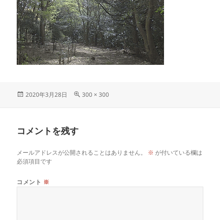
投
フ
2020年3月28日
300 × 300
稿
ル
日:
サ
イ
コメントを残す
ズ
メールアドレスが公開されることはありません。
※
が付いている欄は
必須項目です
コメント
※