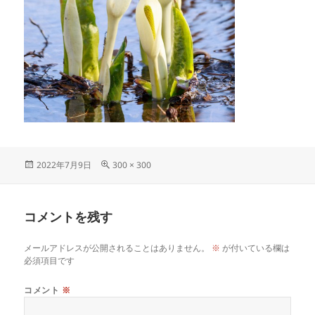
投
フ
2022年7月9日
300 × 300
稿
ル
日:
サ
イ
コメントを残す
ズ
メールアドレスが公開されることはありません。
※
が付いている欄は
必須項目です
コメント
※