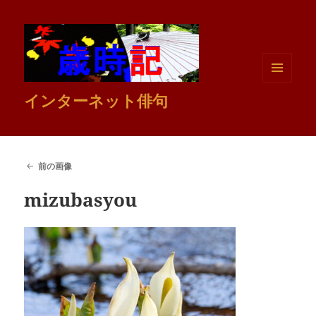
メニュ
インターネット俳句
ーとウ
ィジェ
ット
前の画像
mizubasyou