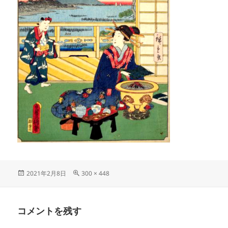
投
フ
2021年2月8日
300 × 448
稿
ル
日:
サ
イ
コメントを残す
ズ