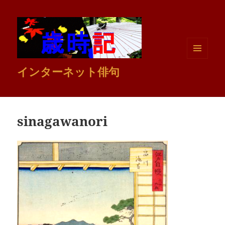
メニュ
インターネット俳句
ーとウ
ィジェ
ット
sinagawanori