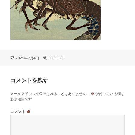
投
フ
2021年7月4日
300 × 300
稿
ル
日:
サ
イ
コメントを残す
ズ
メールアドレスが公開されることはありません。
※
が付いている欄は
必須項目です
コメント
※