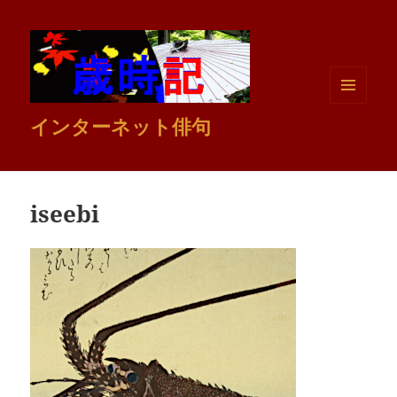
メニュ
インターネット俳句
ーとウ
ィジェ
ット
iseebi