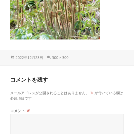
投
フ
2022年12月23日
300 × 300
稿
ル
日:
サ
イ
コメントを残す
ズ
メールアドレスが公開されることはありません。
※
が付いている欄は
必須項目です
コメント
※