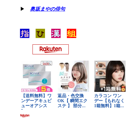
▶
奥坂まやの俳句