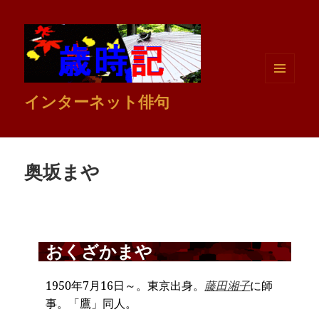
メニュ
インターネット俳句
ーとウ
ィジェ
ット
奥坂まや
おくざかまや
1950年7月16日～。東京出身。
藤田湘子
に師
事。「鷹」同人。