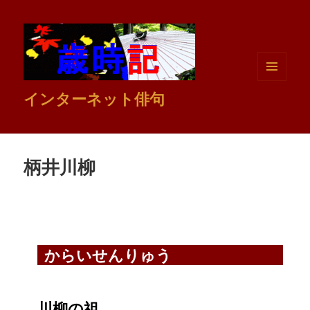
メニュ
インターネット俳句
ーとウ
ィジェ
ット
柄井川柳
からいせんりゅう
川柳の祖