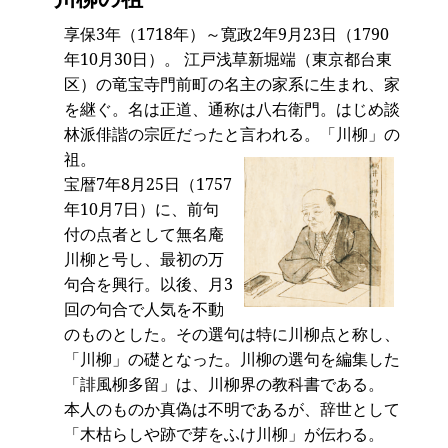
享保3年（1718年）～寛政2年9月23日（1790
年10月30日）。 江戸浅草新堀端（東京都台東
区）の竜宝寺門前町の名主の家系に生まれ、家
を継ぐ。名は正道、通称は八右衛門。はじめ談
林派俳諧の宗匠だったと言われる。「川柳」の
祖。
宝暦7年8月25日（1757
年10月7日）に、前句
付の点者として無名庵
川柳と号し、最初の万
句合を興行。以後、月3
回の句合で人気を不動
のものとした。その選句は特に川柳点と称し、
「川柳」の礎となった。川柳の選句を編集した
「誹風柳多留」は、川柳界の教科書である。
本人のものか真偽は不明であるが、辞世として
「木枯らしや跡で芽をふけ川柳」が伝わる。