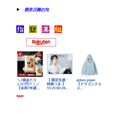
▶
柄井川柳の句