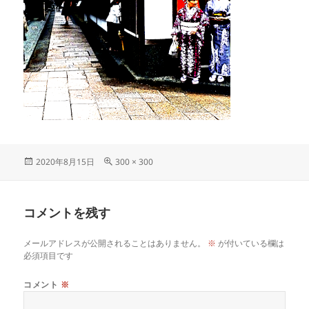
投
フ
2020年8月15日
300 × 300
稿
ル
日:
サ
イ
コメントを残す
ズ
メールアドレスが公開されることはありません。
※
が付いている欄は
必須項目です
コメント
※