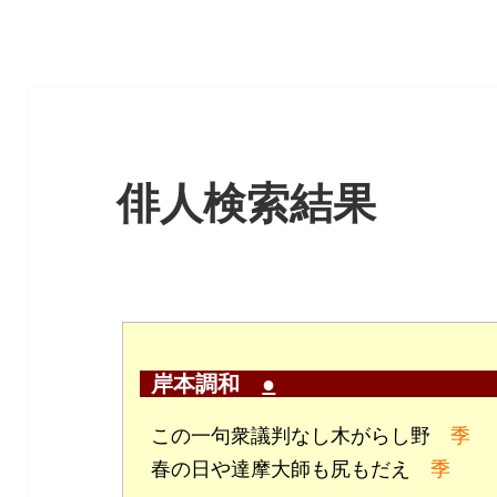
俳人検索結果
岸本調和
●
この一句衆議判なし木がらし野
季
春の日や達摩大師も尻もだえ
季