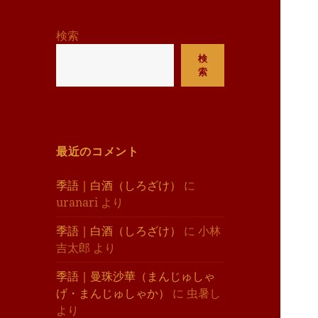
リ
ー
検索
検
索
最近のコメント
季語｜白酒（しろざけ）
に
uranari
より
季語｜白酒（しろざけ）
に
小林
吉太郎
より
季語｜曼珠沙華（まんじゅしゃ
げ・まんじゅしゃか）
に
虫暑し
より