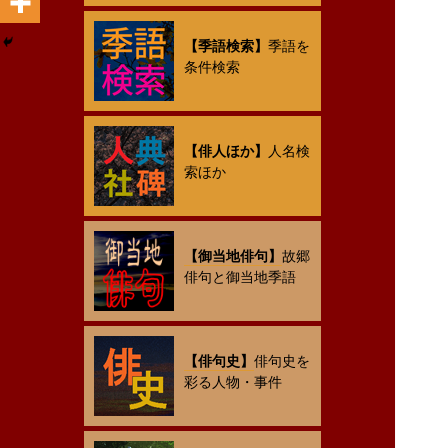
【季語検索】
季語を
条件検索
【俳人ほか】
人名検
索ほか
【御当地俳句】
故郷
俳句と御当地季語
【俳句史】
俳句史を
彩る人物・事件