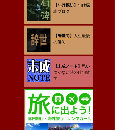
【句碑探訪】
句碑探
訪ブログ
【辞世句】
人生最後
の俳句
【末成ノート】
思い
つかない時の俳句雑
学