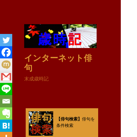
インターネット俳
句
末成歳時記
【俳句検索】
俳句を
条件検索