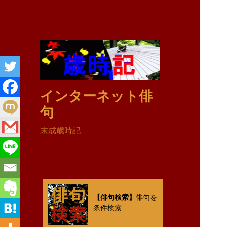
インターネット俳
句
末成歳時記
【俳句検索】
俳句を
条件検索