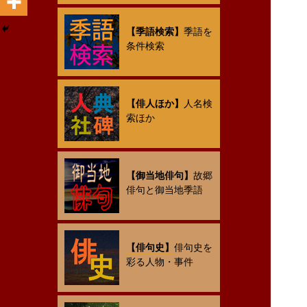
【季語検索】
季語を
条件検索
【俳人ほか】
人名検
索ほか
【御当地俳句】
故郷
俳句と御当地季語
【俳句史】
俳句史を
彩る人物・事件