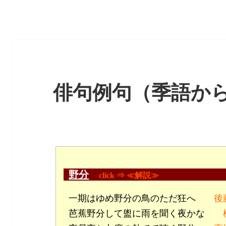
俳句例句（季語か
野分
click ⇒ ≪解説≫
一期はゆめ野分の鳥のただ狂へ
後
芭蕉野分して盥に雨を聞く夜かな