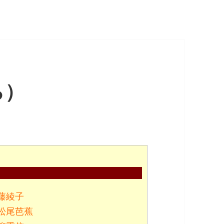
ら）
藤綾子
松尾芭蕉