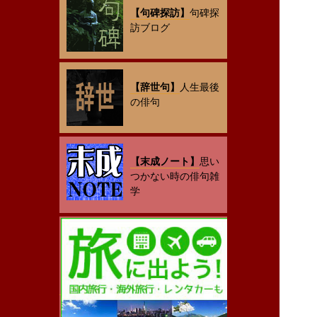
【句碑探訪】
句碑探
訪ブログ
【辞世句】
人生最後
の俳句
【末成ノート】
思い
つかない時の俳句雑
学