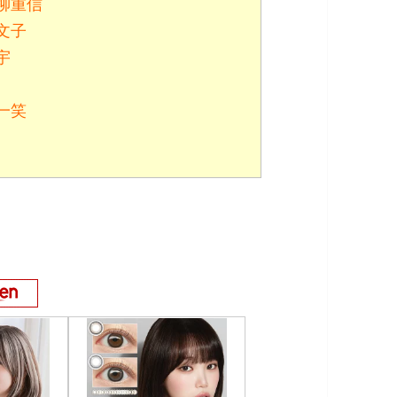
柳重信
文子
宇
一笑