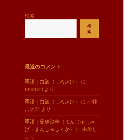
リ
ー
検索
検
索
最近のコメント
季語｜白酒（しろざけ）
に
uranari
より
季語｜白酒（しろざけ）
に
小林
吉太郎
より
季語｜曼珠沙華（まんじゅしゃ
げ・まんじゅしゃか）
に
虫暑し
より