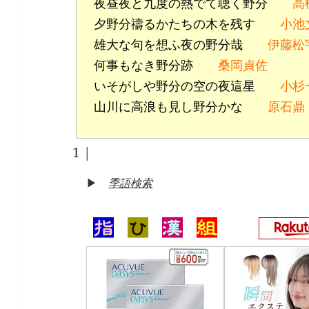
夜昼夜と九度の熱でて聴く野分
高
夕野分禱るかたちの木を残す
小池
雄大な句を想ふ夜の野分哉
伊藤松
何事もなき野分跡
桑岡貞佐
いそがしや野分の空の夜這星
小杉
山川に高浪も見し野分かな
原石鼎
1
|
▶
季語検索