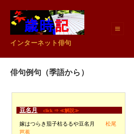
メニュ
インターネット俳句
ーとウ
ィジェ
ット
俳句例句（季語から）
豆名月
click ⇒ ≪解説≫
嫁はつらき茄子枯るるや豆名月
松尾
芭蕉