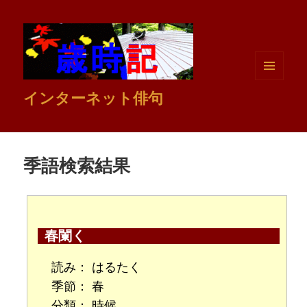
メニュ
インターネット俳句
ーとウ
ィジェ
ット
季語検索結果
春闌く
読み：
はるたく
季節：
春
分類：
時候