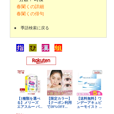
春闌くの詳細
春闌くの俳句
●
季語検索に戻る