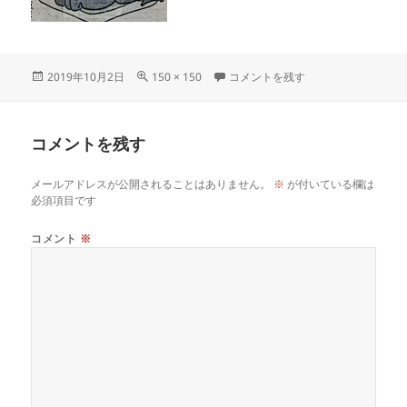
投
フ
basho に
2019年10月2日
150 × 150
コメントを残す
稿
ル
日:
サ
イ
コメントを残す
ズ
メールアドレスが公開されることはありません。
※
が付いている欄は
必須項目です
コメント
※