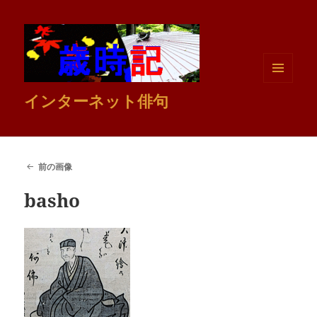
メニュ
インターネット俳句
ーとウ
ィジェ
ット
前の画像
basho