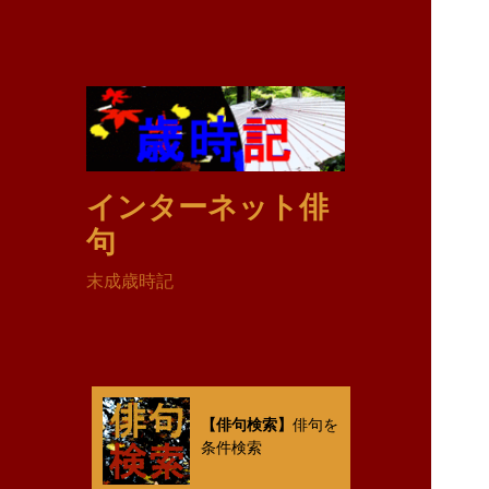
インターネット俳
句
末成歳時記
【俳句検索】
俳句を
条件検索