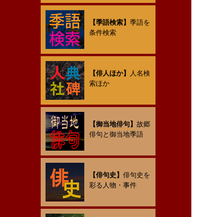
【季語検索】
季語を
条件検索
【俳人ほか】
人名検
索ほか
【御当地俳句】
故郷
俳句と御当地季語
【俳句史】
俳句史を
彩る人物・事件