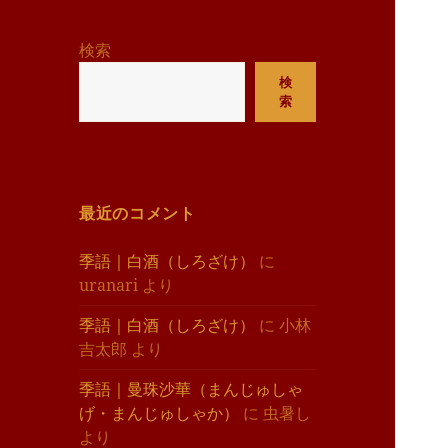
リ
ー
検索
検
索
最近のコメント
季語｜白酒（しろざけ）
に
uranari
より
季語｜白酒（しろざけ）
に
小林
吉太郎
より
季語｜曼珠沙華（まんじゅしゃ
げ・まんじゅしゃか）
に
虫暑し
より