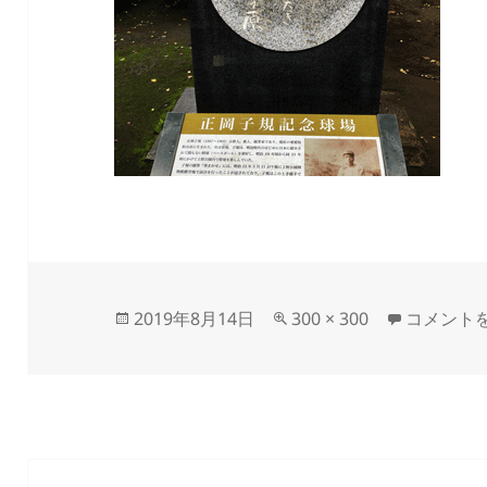
投
フ
harukaze
2019年8月14日
300 × 300
コメント
稿
ル
日:
サ
イ
ズ