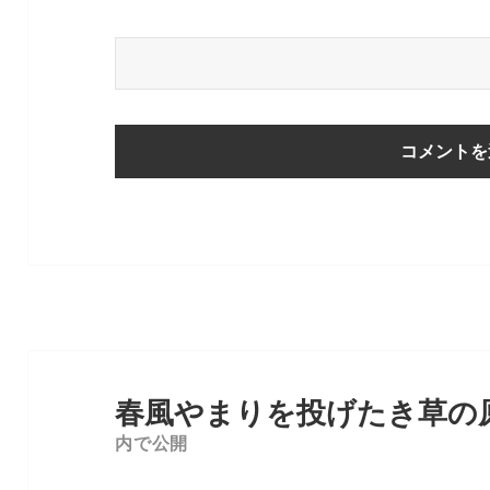
投
稿
春風やまりを投げたき草の
ナ
内で公開
ビ