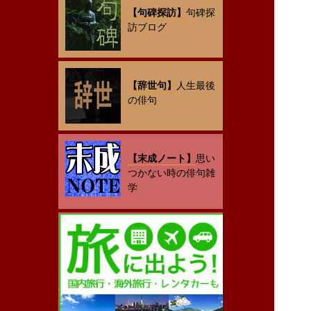
【句碑探訪】
句碑探
訪ブログ
【辞世句】
人生最後
の俳句
【末成ノート】
思い
つかない時の俳句雑
学