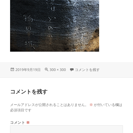
投
フ
kagerouya に
2019年9月19日
300 × 300
コメントを残す
稿
ル
日:
サ
イ
コメントを残す
ズ
メールアドレスが公開されることはありません。
※
が付いている欄は
必須項目です
コメント
※