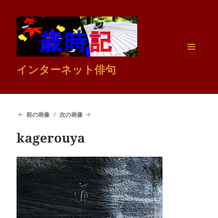
メニュ
インターネット俳句
ーとウ
ィジェ
ット
前の画像
次の画像
kagerouya