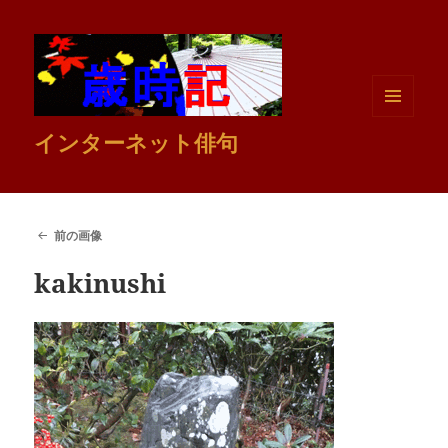
メニュ
インターネット俳句
ーとウ
ィジェ
ット
前の画像
kakinushi