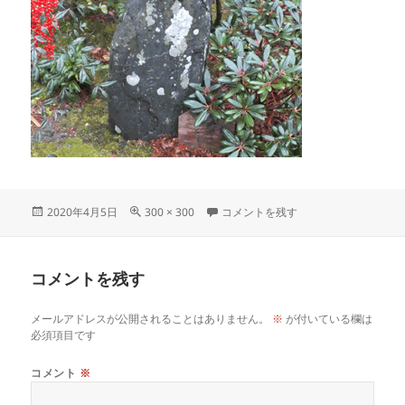
投
フ
kakinushi に
2020年4月5日
300 × 300
コメントを残す
稿
ル
日:
サ
イ
コメントを残す
ズ
メールアドレスが公開されることはありません。
※
が付いている欄は
必須項目です
コメント
※