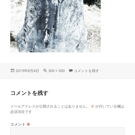
投
フ
matsuyamakuhi に
2019年8月4日
300 × 300
コメントを残す
稿
ル
日:
サ
イ
コメントを残す
ズ
メールアドレスが公開されることはありません。
※
が付いている欄は
必須項目です
コメント
※