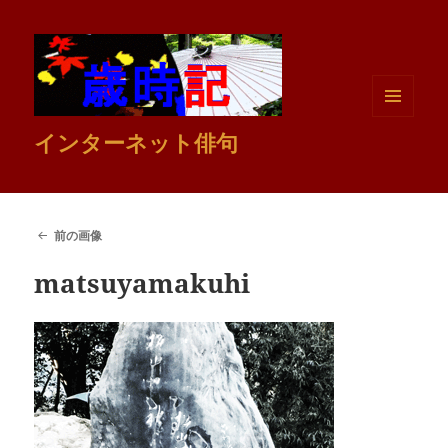
メニュ
インターネット俳句
ーとウ
ィジェ
ット
前の画像
matsuyamakuhi