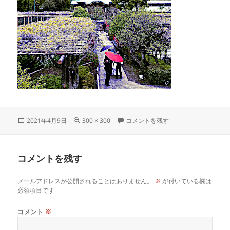
投
フ
kameidotenjin に
2021年4月9日
300 × 300
コメントを残す
稿
ル
日:
サ
イ
コメントを残す
ズ
メールアドレスが公開されることはありません。
※
が付いている欄は
必須項目です
コメント
※