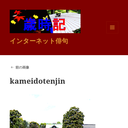
メニュ
インターネット俳句
ーとウ
ィジェ
ット
前の画像
kameidotenjin