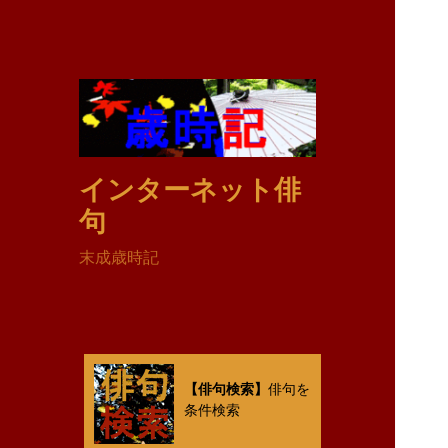
インターネット俳
句
末成歳時記
【俳句検索】
俳句を
条件検索