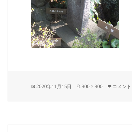
投
フ
mitikaz
2020年11月15日
300 × 300
コメント
稿
ル
日:
サ
イ
ズ