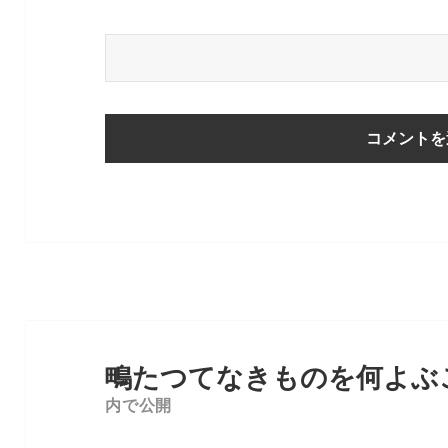
投
稿
鴫たつてなきものを何よぶ
ナ
内で公開
ビ