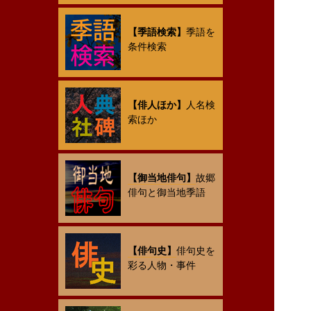
【季語検索】
季語を
条件検索
【俳人ほか】
人名検
索ほか
【御当地俳句】
故郷
俳句と御当地季語
【俳句史】
俳句史を
彩る人物・事件