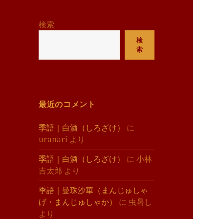
リ
ー
検索
検
索
最近のコメント
季語｜白酒（しろざけ）
に
uranari
より
季語｜白酒（しろざけ）
に
小林
吉太郎
より
季語｜曼珠沙華（まんじゅしゃ
げ・まんじゅしゃか）
に
虫暑し
より