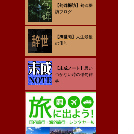
【句碑探訪】
句碑探
訪ブログ
【辞世句】
人生最後
の俳句
【末成ノート】
思い
つかない時の俳句雑
学