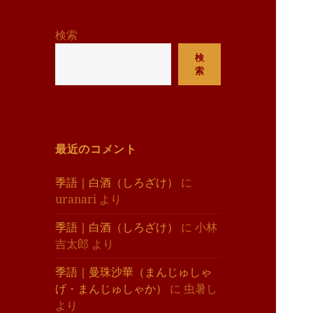
リ
ー
検索
検
索
最近のコメント
季語｜白酒（しろざけ）
に
uranari
より
季語｜白酒（しろざけ）
に
小林
吉太郎
より
季語｜曼珠沙華（まんじゅしゃ
げ・まんじゅしゃか）
に
虫暑し
より