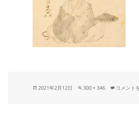
投
フ
basyo に
2021年2月12日
300 × 346
コメント
稿
ル
日:
サ
イ
ズ