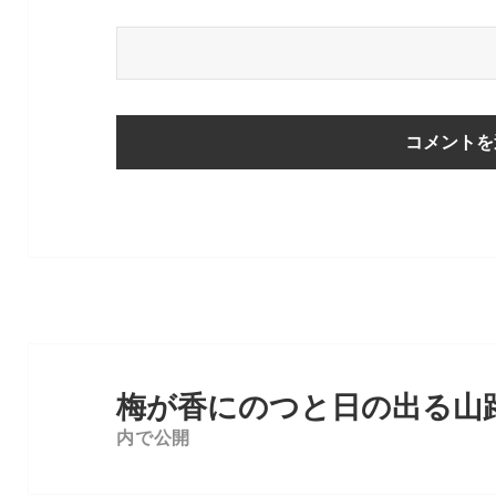
投
稿
梅が香にのつと日の出る山
ナ
内で公開
ビ