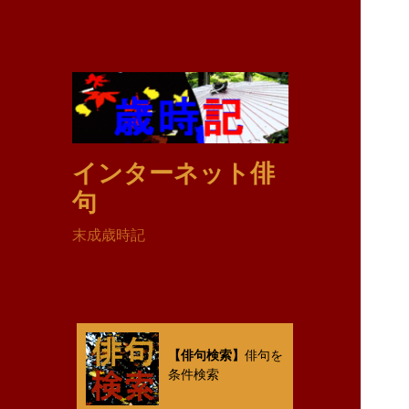
インターネット俳
句
末成歳時記
【俳句検索】
俳句を
条件検索