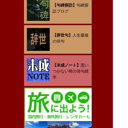
【句碑探訪】
句碑探
訪ブログ
【辞世句】
人生最後
の俳句
【末成ノート】
思い
つかない時の俳句雑
学