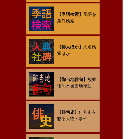
【季語検索】
季語を
条件検索
【俳人ほか】
人名検
索ほか
【御当地俳句】
故郷
俳句と御当地季語
【俳句史】
俳句史を
彩る人物・事件