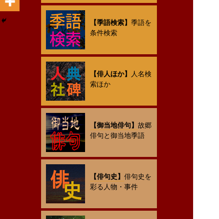
【季語検索】
季語を
条件検索
【俳人ほか】
人名検
索ほか
【御当地俳句】
故郷
俳句と御当地季語
【俳句史】
俳句史を
彩る人物・事件