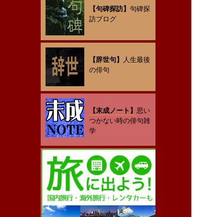
【句碑探訪】
句碑探
訪ブログ
【辞世句】
人生最後
の俳句
【末成ノート】
思い
つかない時の俳句雑
学