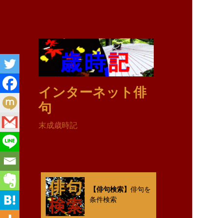
インターネット俳
句
末成歳時記
【俳句検索】
俳句を
条件検索