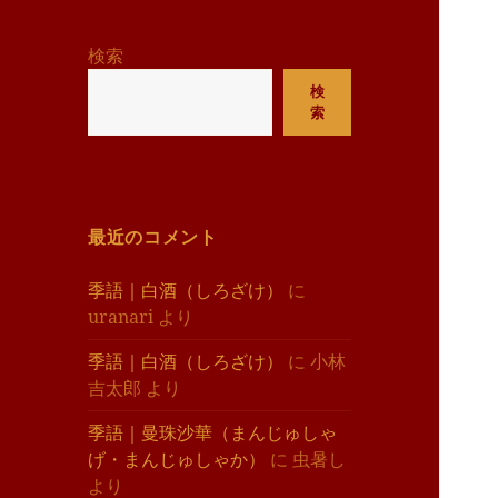
リ
ー
検索
検
索
最近のコメント
季語｜白酒（しろざけ）
に
uranari
より
季語｜白酒（しろざけ）
に
小林
吉太郎
より
季語｜曼珠沙華（まんじゅしゃ
げ・まんじゅしゃか）
に
虫暑し
より