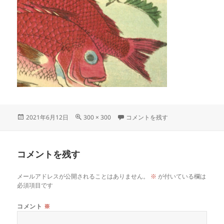
投
フ
tai に
2021年6月12日
300 × 300
コメントを残す
稿
ル
日:
サ
イ
コメントを残す
ズ
メールアドレスが公開されることはありません。
※
が付いている欄は
必須項目です
コメント
※