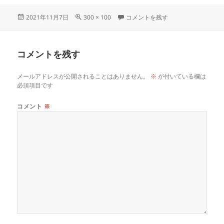
投
フ
todouhuken に
2021年11月7日
300 × 100
コメントを残す
稿
ル
日:
サ
イ
コメントを残す
ズ
メールアドレスが公開されることはありません。
※
が付いている欄は
必須項目です
コメント
※