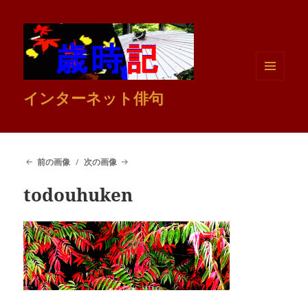
メニュ
インターネット俳句
ーとウ
ィジェ
ット
前の画像
次の画像
todouhuken