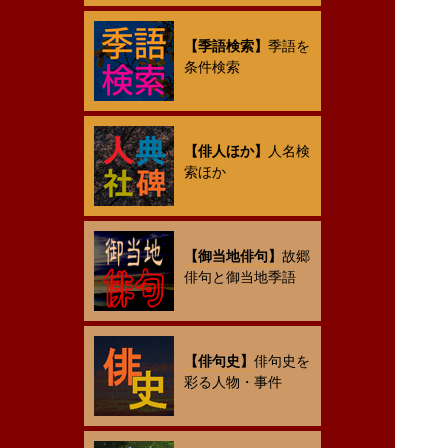
【季語検索】
季語を
条件検索
【俳人ほか】
人名検
索ほか
【御当地俳句】
故郷
俳句と御当地季語
【俳句史】
俳句史を
彩る人物・事件