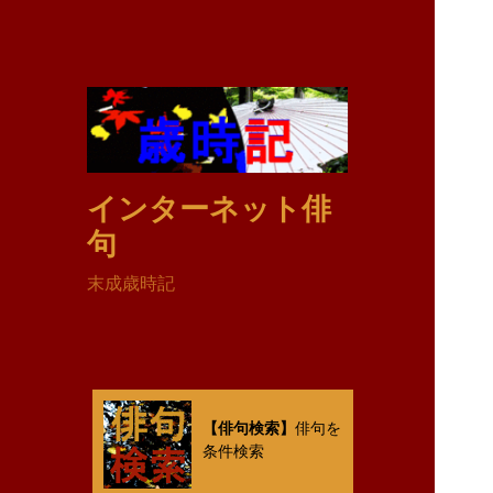
インターネット俳
句
末成歳時記
【俳句検索】
俳句を
条件検索