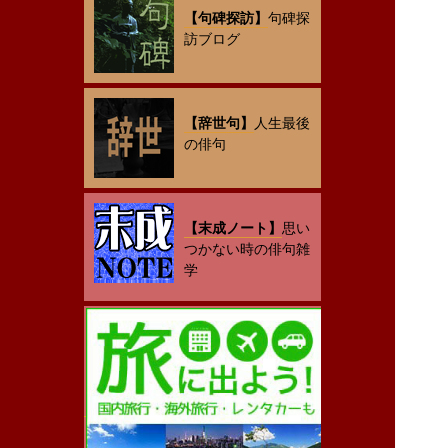
【句碑探訪】
句碑探
訪ブログ
【辞世句】
人生最後
の俳句
【末成ノート】
思い
つかない時の俳句雑
学