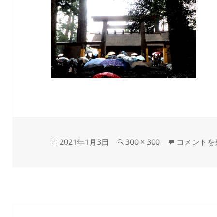
投
フ
isejingu に
2021年1月3日
300 × 300
コメントを
稿
ル
日:
サ
イ
ズ