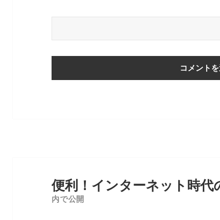
投
稿
便利！インターネット時代
ナ
内で公開
ビ