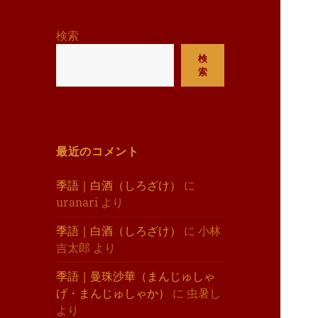
リ
ー
検索
検
索
最近のコメント
季語｜白酒（しろざけ）
に
uranari
より
季語｜白酒（しろざけ）
に
小林
吉太郎
より
季語｜曼珠沙華（まんじゅしゃ
げ・まんじゅしゃか）
に
虫暑し
より