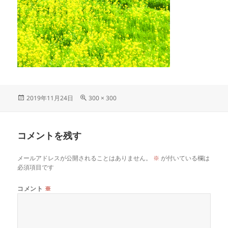
投
フ
2019年11月24日
300 × 300
稿
ル
日:
サ
イ
コメントを残す
ズ
メールアドレスが公開されることはありません。
※
が付いている欄は
必須項目です
コメント
※