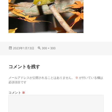
投
フ
2023年1月13日
300 × 300
稿
ル
日:
サ
イ
コメントを残す
ズ
メールアドレスが公開されることはありません。
※
が付いている欄は
必須項目です
コメント
※