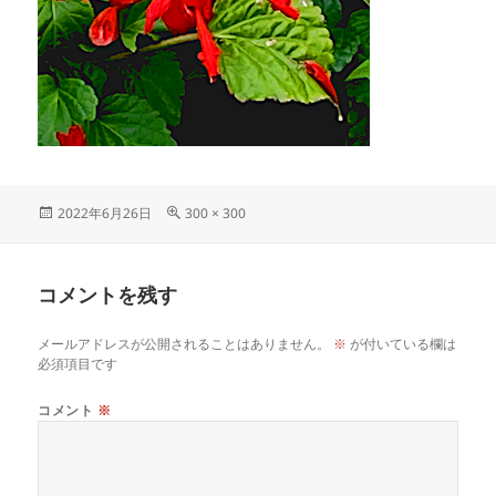
投
フ
2022年6月26日
300 × 300
稿
ル
日:
サ
イ
コメントを残す
ズ
メールアドレスが公開されることはありません。
※
が付いている欄は
必須項目です
コメント
※