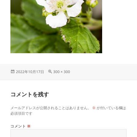
投
フ
2022年10月17日
300 × 300
稿
ル
日:
サ
イ
コメントを残す
ズ
メールアドレスが公開されることはありません。
※
が付いている欄は
必須項目です
コメント
※