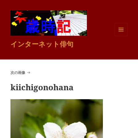
メニュ
インターネット俳句
ーとウ
ィジェ
ット
次の画像
kiichigonohana