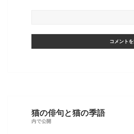
投
稿
猫の俳句と猫の季語
ナ
内で公開
ビ