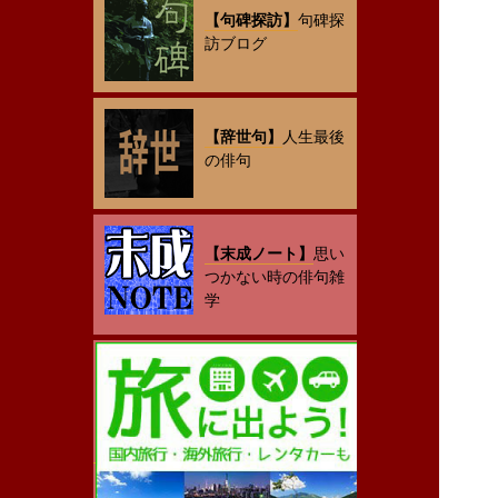
【句碑探訪】
句碑探
訪ブログ
【辞世句】
人生最後
の俳句
【末成ノート】
思い
つかない時の俳句雑
学