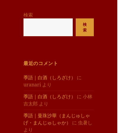
リ
ー
検索
検
索
最近のコメント
季語｜白酒（しろざけ）
に
uranari
より
季語｜白酒（しろざけ）
に
小林
吉太郎
より
季語｜曼珠沙華（まんじゅしゃ
げ・まんじゅしゃか）
に
虫暑し
より