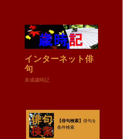
インターネット俳
句
末成歳時記
【俳句検索】
俳句を
条件検索