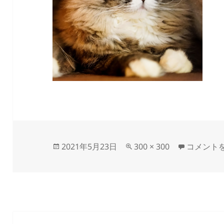
投
フ
kotatsun
2021年5月23日
300 × 300
コメント
稿
ル
日:
サ
イ
ズ