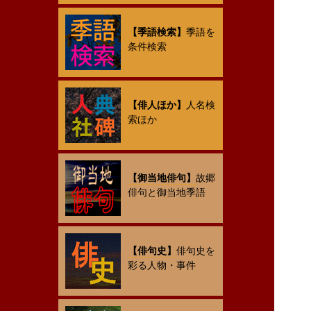
【季語検索】
季語を
条件検索
【俳人ほか】
人名検
索ほか
【御当地俳句】
故郷
俳句と御当地季語
【俳句史】
俳句史を
彩る人物・事件