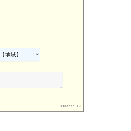
©
uranari819