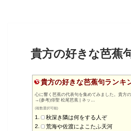
貴方の好きな芭蕉
貴方の好きな芭蕉句ランキ
心に響く芭蕉の代表句を集めてみました。貴方
→
(参考)俳聖 松尾芭蕉 | ネッ…
(複数選択可能)
秋深き隣は何をする人ぞ
荒海や佐渡によこたふ天河