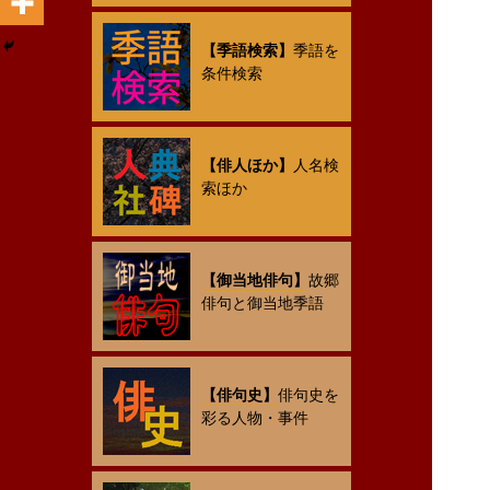
【季語検索】
季語を
条件検索
【俳人ほか】
人名検
索ほか
【御当地俳句】
故郷
俳句と御当地季語
【俳句史】
俳句史を
彩る人物・事件