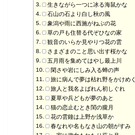
生きながら一つに冰る海鼠かな
石山の石より白し秋の風
象潟や雨に西施がねぶの花
草の戸も住替る代ぞひなの家
観音のいらか見やりつ花の雲
さまざまのこと思い出す桜かな
五月雨を集めてはやし最上川
閑さや岩にしみ入る蝉の声
旅に病んで夢は枯れ野をかけめ
旅人と我名よばれん初しぐれ
夏草や兵どもが夢のあと
猫の恋止むとき閨の朧月
花の雲鐘は上野か浅草か
春なれや名もなき山の朝がすみ