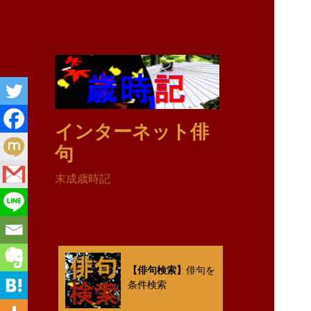
インターネット俳
句
末成歳時記
【俳句検索】
俳句を
条件検索