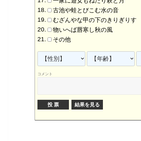
一家に遊女もねたり萩と月
古池や蛙とびこむ水の音
むざんやな甲の下のきりぎりす
物いへば唇寒し秋の風
その他
コメント