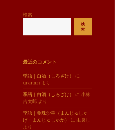
リ
ー
検索
検
索
最近のコメント
季語｜白酒（しろざけ）
に
uranari
より
季語｜白酒（しろざけ）
に
小林
吉太郎
より
季語｜曼珠沙華（まんじゅしゃ
げ・まんじゅしゃか）
に
虫暑し
より