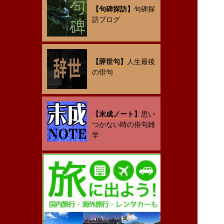
【句碑探訪】
句碑探
訪ブログ
【辞世句】
人生最後
の俳句
【末成ノート】
思い
つかない時の俳句雑
学