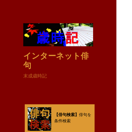
インターネット俳
句
末成歳時記
【俳句検索】
俳句を
条件検索