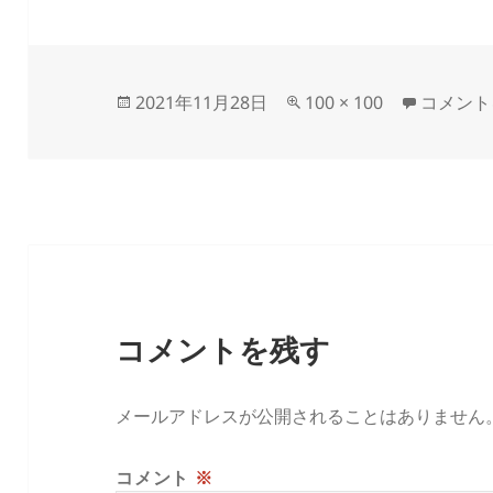
投
フ
okunok
2021年11月28日
100 × 100
コメント
稿
ル
日:
サ
イ
ズ
コメントを残す
メールアドレスが公開されることはありません
コメント
※