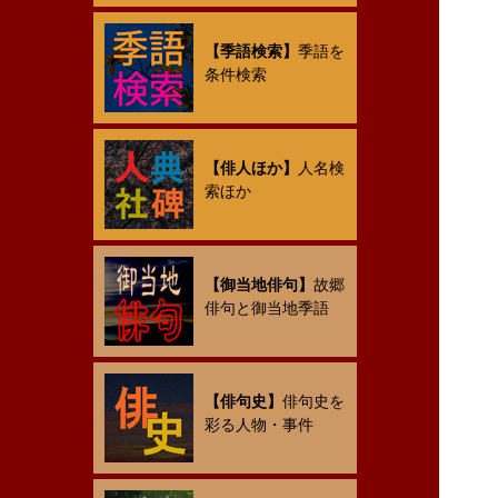
【季語検索】
季語を
条件検索
【俳人ほか】
人名検
索ほか
【御当地俳句】
故郷
俳句と御当地季語
【俳句史】
俳句史を
彩る人物・事件