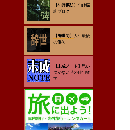
【句碑探訪】
句碑探
訪ブログ
【辞世句】
人生最後
の俳句
【末成ノート】
思い
つかない時の俳句雑
学