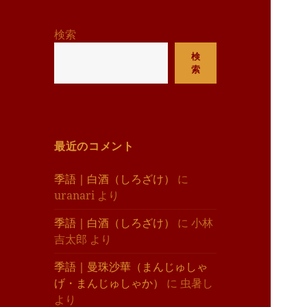
リ
ー
検索
検
索
最近のコメント
季語｜白酒（しろざけ）
に
uranari
より
季語｜白酒（しろざけ）
に
小林
吉太郎
より
季語｜曼珠沙華（まんじゅしゃ
げ・まんじゅしゃか）
に
虫暑し
より