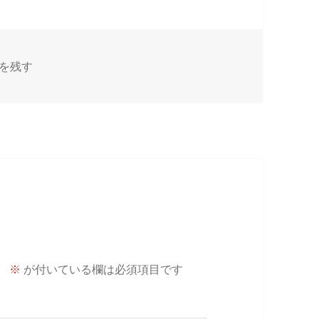
ami に
を残す
。
※
が付いている欄は必須項目です