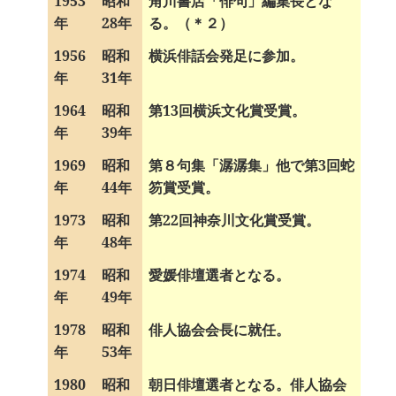
1953
昭和
角川書店「俳句」編集長とな
年
28年
る。（＊２）
1956
昭和
横浜俳話会発足に参加。
年
31年
1964
昭和
第13回横浜文化賞受賞。
年
39年
1969
昭和
第８句集「潺潺集」他で第3回蛇
年
44年
笏賞受賞。
1973
昭和
第22回神奈川文化賞受賞。
年
48年
1974
昭和
愛媛俳壇選者となる。
年
49年
1978
昭和
俳人協会会長に就任。
年
53年
1980
昭和
朝日俳壇選者となる。俳人協会