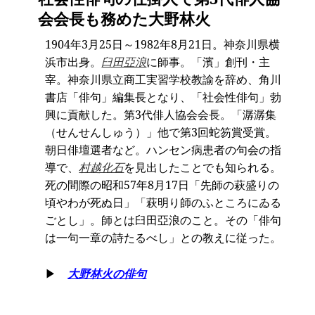
会会長も務めた大野林火
1904年3月25日～1982年8月21日。神奈川県横
浜市出身。
臼田亞浪
に師事。「濱」創刊・主
宰。神奈川県立商工実習学校教諭を辞め、角川
書店「俳句」編集長となり、「社会性俳句」勃
興に貢献した。第3代俳人協会会長。「潺潺集
（せんせんしゅう）」他で第3回蛇笏賞受賞。
朝日俳壇選者など。ハンセン病患者の句会の指
導で、
村越化石
を見出したことでも知られる。
死の間際の昭和57年8月17日「先師の萩盛りの
頃やわが死ぬ日」「萩明り師のふところにゐる
ごとし」。師とは臼田亞浪のこと。その「俳句
は一句一章の詩たるべし」との教えに従った。
▶
大野林火の俳句