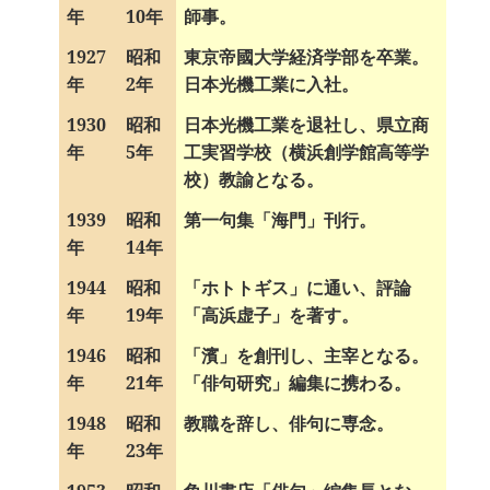
年
10年
師事。
1927
昭和
東京帝國大学経済学部を卒業。
年
2年
日本光機工業に入社。
1930
昭和
日本光機工業を退社し、県立商
年
5年
工実習学校（横浜創学館高等学
校）教諭となる。
1939
昭和
第一句集「海門」刊行。
年
14年
1944
昭和
「ホトトギス」に通い、評論
年
19年
「高浜虚子」を著す。
1946
昭和
「濱」を創刊し、主宰となる。
年
21年
「俳句研究」編集に携わる。
1948
昭和
教職を辞し、俳句に専念。
年
23年