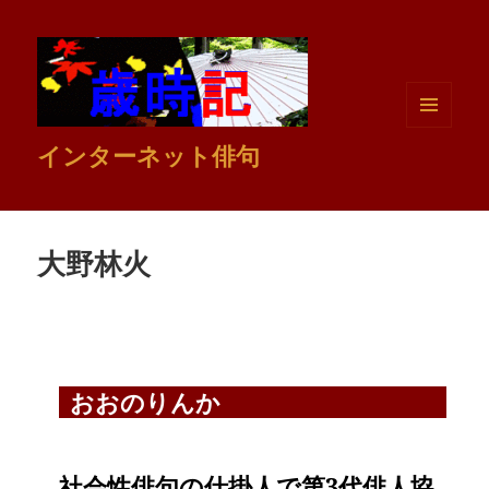
メニュ
インターネット俳句
ーとウ
ィジェ
ット
大野林火
おおのりんか
社会性俳句の仕掛人で第3代俳人協