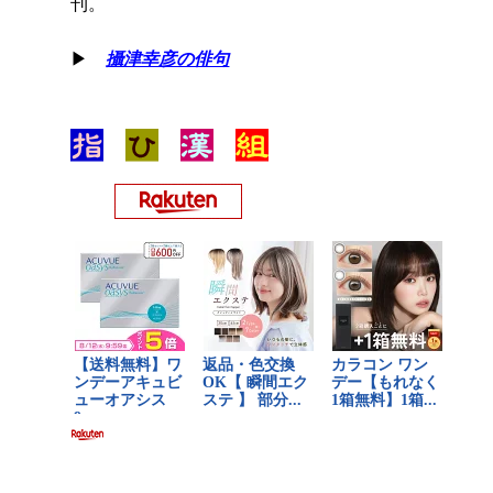
刊。
▶
攝津幸彦の俳句