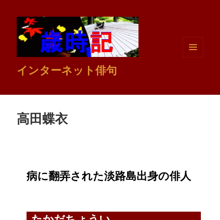
メニュ
インターネット俳句
ーとウ
ィジェ
ット
高田蝶衣
病に翻弄された淡路島出身の俳人
たかだちょうい