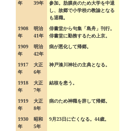
年
39年
参加。肋膜炎のため大学を中退
し、故郷で小学校の教諭となる
も退職。
1908
明治
俳書堂から句集「島舟」刊行。
年
41年
俳書堂に勤務するため上京。
1909
明治
病が悪化して帰郷。
年
42年
1917
大正
神戸湊川神社の主典となる。
年
6年
1918
大正
結核を患う。
年
7年
1919
大正
病のため神職を辞して帰郷。
年
8年
1930
昭和
9月23日に亡くなる。44歳。
年
5年