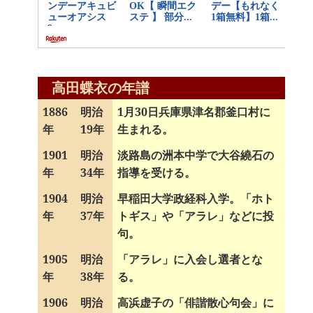
高田蝶衣の年譜
1886
明治
1月30日兵庫県津名郡釜口村に
年
19年
生まれる。
1901
明治
淡路島の洲本中学で大谷繞石の
年
34年
指導を受ける。
1904
明治
早稲田大学政経科入学。「ホト
年
37年
トギス」や「アラレ」などに投
句。
1905
明治
「アラレ」に入会し選者とな
年
38年
る。
1906
明治
高浜虚子の「俳諧散心句会」に