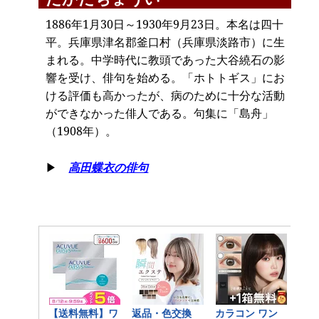
1886年1月30日～1930年9月23日。本名は四十
平。兵庫県津名郡釜口村（兵庫県淡路市）に生
まれる。中学時代に教頭であった大谷繞石の影
響を受け、俳句を始める。「ホトトギス」にお
ける評価も高かったが、病のために十分な活動
ができなかった俳人である。句集に「島舟」
（1908年）。
▶
高田蝶衣の俳句