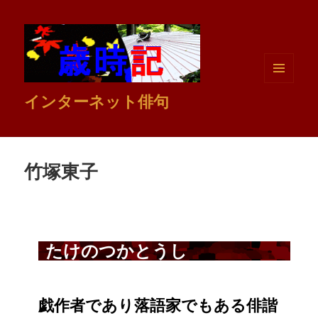
メニュ
インターネット俳句
ーとウ
ィジェ
ット
竹塚東子
たけのつかとうし
戯作者であり落語家でもある俳諧