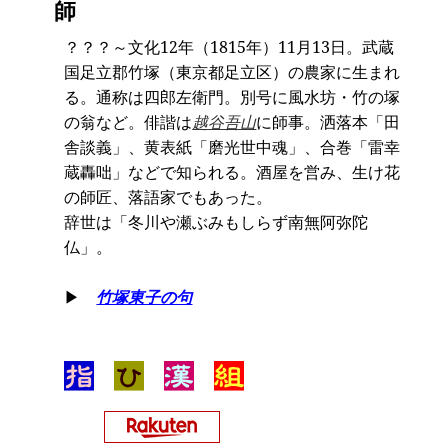
師
？？？～文化12年（1815年）11月13日。武蔵
国足立郡竹塚（東京都足立区）の農家に生まれ
る。通称は四郎左衛門。別号に風水坊・竹の塚
の翁など。俳諧は
越谷吾山
に師事。洒落本「田
舎談義」、黄表紙「磨光世中魂」、合巻「雷幸
蔵轟咄」などで知られる。酒屋を営み、生け花
の師匠、落語家でもあった。
辞世は「冬川や瀬ぶみもしらず南無阿弥陀
仏」。
▶
竹塚東子の句