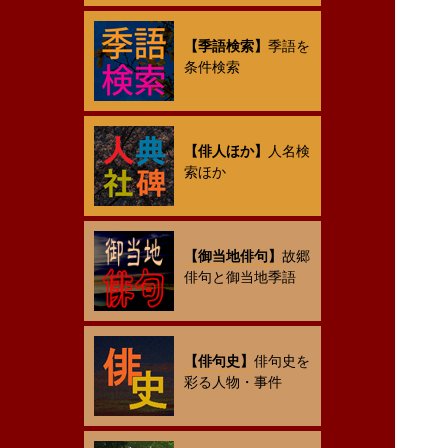
【季語検索】
季語を
条件検索
【俳人ほか】
人名検
索ほか
【御当地俳句】
故郷
俳句と御当地季語
【俳句史】
俳句史を
彩る人物・事件