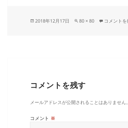
投
フ
koyomi に
2018年12月17日
80 × 80
コメントを
稿
ル
日:
サ
イ
ズ
コメントを残す
メールアドレスが公開されることはありません
コメント
※