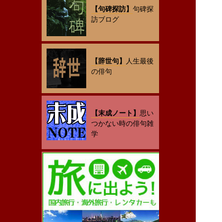
【句碑探訪】
句碑探
訪ブログ
【辞世句】
人生最後
の俳句
【末成ノート】
思い
つかない時の俳句雑
学