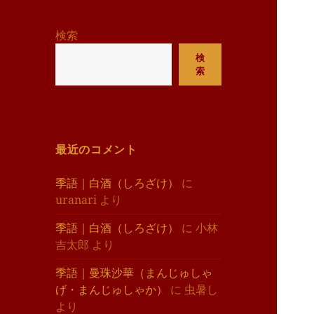
リ
ー
検索
検
索
最近のコメント
季語｜白酒（しろざけ）
に
uranari
より
季語｜白酒（しろざけ）
に
小林
吉太郎
より
季語｜曼珠沙華（まんじゅしゃ
げ・まんじゅしゃか）
に
虫暑し
より