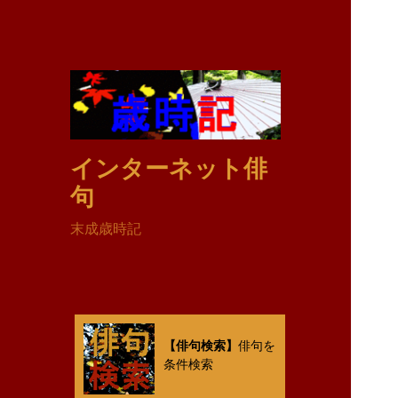
インターネット俳
句
末成歳時記
【俳句検索】
俳句を
条件検索