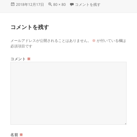
投
フ
todouhuken に
2018年12月17日
80 × 80
コメントを残す
稿
ル
日:
サ
イ
コメントを残す
ズ
メールアドレスが公開されることはありません。
※
が付いている欄は
必須項目です
コメント
※
名前
※