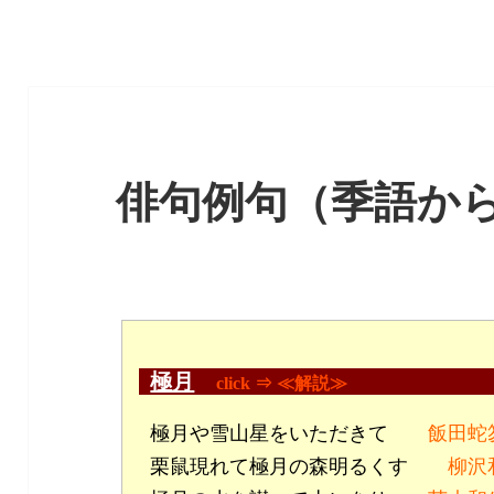
俳句例句（季語か
極月
click ⇒ ≪解説≫
極月や雪山星をいただきて
飯田蛇
栗鼠現れて極月の森明るくす
柳沢