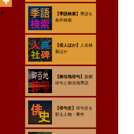
【季語検索】
季語を
条件検索
【俳人ほか】
人名検
索ほか
【御当地俳句】
故郷
俳句と御当地季語
【俳句史】
俳句史を
彩る人物・事件