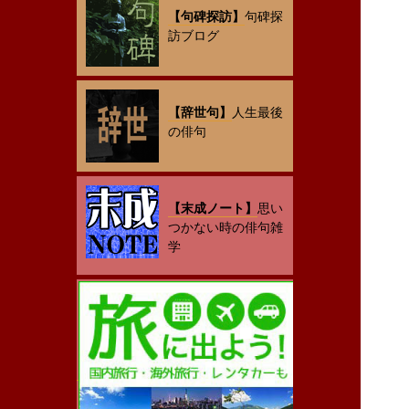
【句碑探訪】
句碑探
訪ブログ
【辞世句】
人生最後
の俳句
【末成ノート】
思い
つかない時の俳句雑
学