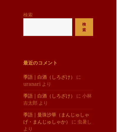
リ
ー
検索
検
索
最近のコメント
季語｜白酒（しろざけ）
に
uranari
より
季語｜白酒（しろざけ）
に
小林
吉太郎
より
季語｜曼珠沙華（まんじゅしゃ
げ・まんじゅしゃか）
に
虫暑し
より