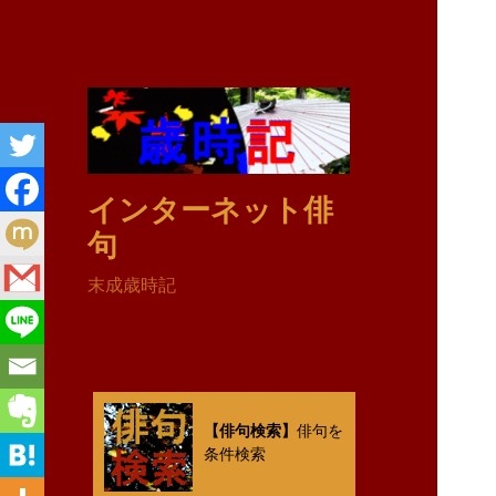
インターネット俳
句
末成歳時記
【俳句検索】
俳句を
条件検索