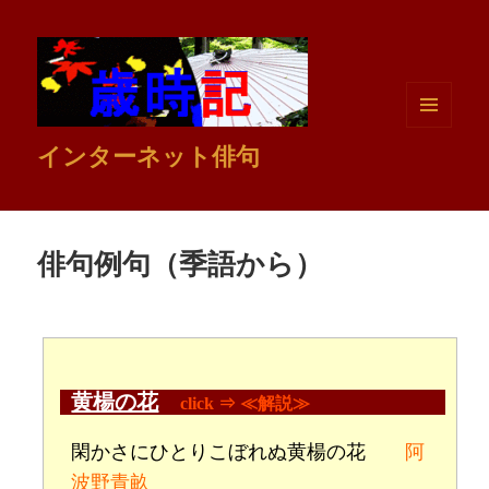
メニュ
インターネット俳句
ーとウ
ィジェ
ット
俳句例句（季語から）
黄楊の花
click ⇒ ≪解説≫
閑かさにひとりこぼれぬ黄楊の花
阿
波野青畝