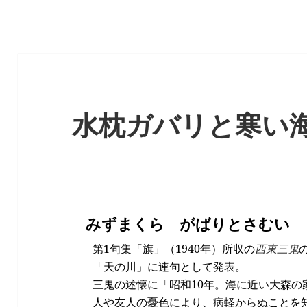
水枕ガバリと寒い
みずまくら がばりとさむい 
第1句集「旗」（1940年）所収の
西東三鬼
「天の川」に連句として発表。
三鬼の述懐に「昭和10年。海に近い大森の
人や友人の憂色により、病軽からぬことを