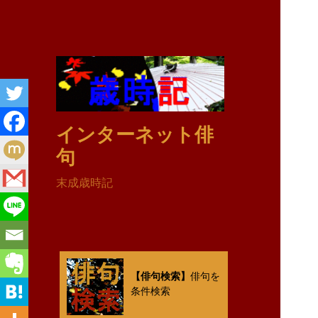
インターネット俳
句
末成歳時記
【俳句検索】
俳句を
条件検索