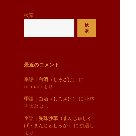
リ
ー
検索
検
索
最近のコメント
季語｜白酒（しろざけ）
に
uranari
より
季語｜白酒（しろざけ）
に
小林
吉太郎
より
季語｜曼珠沙華（まんじゅしゃ
げ・まんじゅしゃか）
に
虫暑し
より