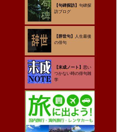
【句碑探訪】
句碑探
訪ブログ
【辞世句】
人生最後
の俳句
【末成ノート】
思い
つかない時の俳句雑
学