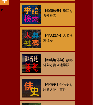
【季語検索】
季語を
条件検索
【俳人ほか】
人名検
索ほか
【御当地俳句】
故郷
俳句と御当地季語
【俳句史】
俳句史を
彩る人物・事件