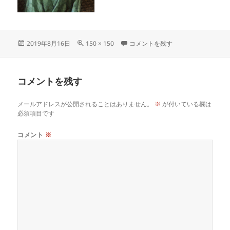
投
フ
basho3 に
2019年8月16日
150 × 150
コメントを残す
稿
ル
日:
サ
イ
コメントを残す
ズ
メールアドレスが公開されることはありません。
※
が付いている欄は
必須項目です
コメント
※