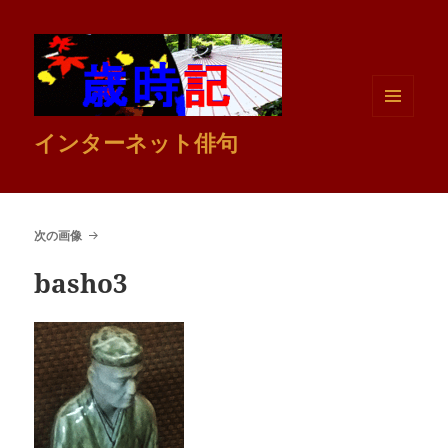
メニュ
インターネット俳句
ーとウ
ィジェ
ット
次の画像
basho3