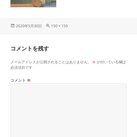
投
フ
2020年5月30日
150 × 150
稿
ル
日:
サ
イ
コメントを残す
ズ
メールアドレスが公開されることはありません。
※
が付いている欄は
必須項目です
コメント
※