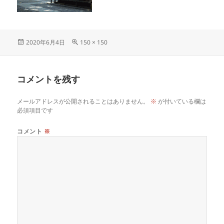
投
フ
2020年6月4日
150 × 150
稿
ル
日:
サ
イ
コメントを残す
ズ
メールアドレスが公開されることはありません。
※
が付いている欄は
必須項目です
コメント
※