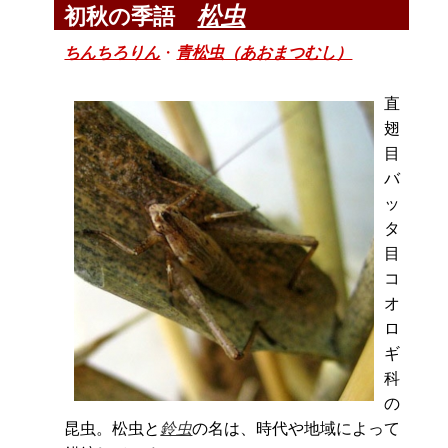
松虫
初秋の季語
ちんちろりん
・
青松虫（あおまつむし）
直
翅
目
バ
ッ
タ
目
コ
オ
ロ
ギ
科
の
昆虫。松虫と
鈴虫
の名は、時代や地域によって