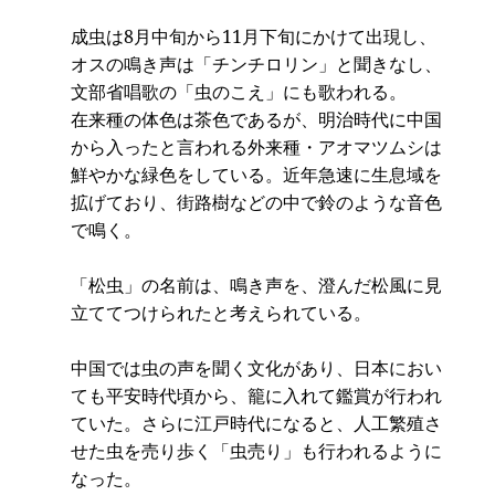
成虫は8月中旬から11月下旬にかけて出現し、
オスの鳴き声は「チンチロリン」と聞きなし、
文部省唱歌の「虫のこえ」にも歌われる。
在来種の体色は茶色であるが、明治時代に中国
から入ったと言われる外来種・アオマツムシは
鮮やかな緑色をしている。近年急速に生息域を
拡げており、街路樹などの中で鈴のような音色
で鳴く。
「松虫」の名前は、鳴き声を、澄んだ松風に見
立ててつけられたと考えられている。
中国では虫の声を聞く文化があり、日本におい
ても平安時代頃から、籠に入れて鑑賞が行われ
ていた。さらに江戸時代になると、人工繁殖さ
せた虫を売り歩く「虫売り」も行われるように
なった。