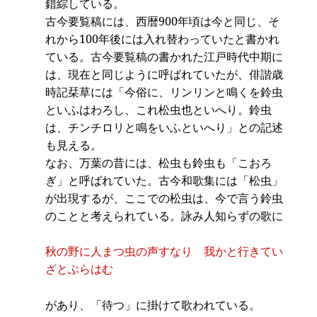
錯綜している。
古今要覧稿には、西暦900年頃は今と同じ、そ
れから100年後には入れ替わっていたと書かれ
ている。古今要覧稿の書かれた江戸時代中期に
は、現在と同じように呼ばれていたが、俳諧歳
時記栞草には「今俗に、リンリンと鳴くを鈴虫
といふはわろし、これ松虫也といへり。鈴虫
は、チンチロリと鳴をいふといへり」との記述
も見える。
なお、万葉の昔には、松虫も鈴虫も「こおろ
ぎ」と呼ばれていた。古今和歌集には「松虫」
が出現するが、ここでの松虫は、今で言う鈴虫
のことと考えられている。詠み人知らずの歌に
秋の野に人まつ虫の声すなり 我かと行きてい
ざとぶらはむ
があり、「待つ」に掛けて歌われている。