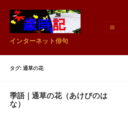
メニュ
インターネット俳句
ーとウ
ィジェ
ット
タグ:
通草の花
季語｜通草の花（あけびのは
な）