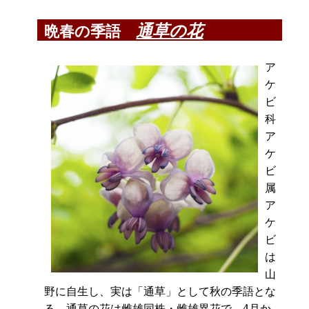
通草の花
晩春の季語
ア
ケ
ビ
科
ア
ケ
ビ
属
ア
ケ
ビ
は
山
野に自生し、実は「通草」として秋の季語とな
る。通草の花は雌雄同株・雌雄異花で、4月か